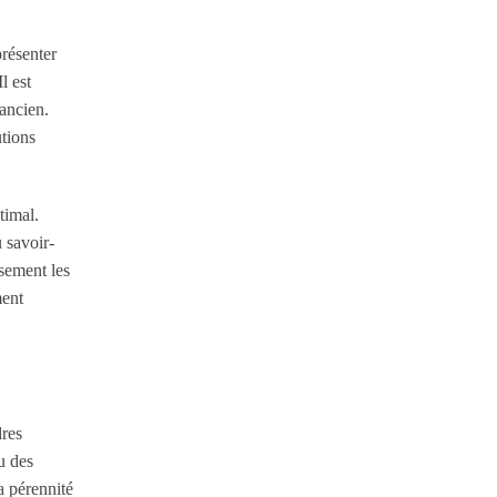
présenter
l est
ancien.
utions
timal.
 savoir-
usement les
ment
dres
u des
a pérennité