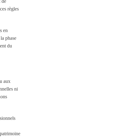
t de
ces règles
s en
 la phase
ment du
ou aux
nnelles ni
ions
sionnels
 patrimoine