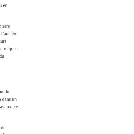
si en
pierre
 l’ancien.
murs
thermiques
 du
on du
n dans un
ravaux, ce
 de