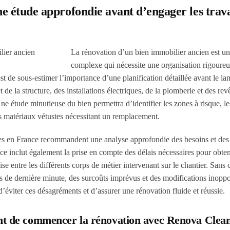
ne étude approfondie avant d’engager les trav
La rénovation d’un bien immobilier ancien est un
complexe qui nécessite une organisation rigoureu
 est de sous-estimer l’importance d’une planification détaillée avant le l
t de la structure, des installations électriques, de la plomberie et des re
ne étude minutieuse du bien permettra d’identifier les zones à risque, l
es matériaux vétustes nécessitant un remplacement.
res en France recommandent une analyse approfondie des besoins et des
ace inclut également la prise en compte des délais nécessaires pour obten
se entre les différents corps de métier intervenant sur le chantier. Sans c
ents de dernière minute, des surcoûts imprévus et des modifications inopp
’éviter ces désagréments et d’assurer une rénovation fluide et réussie.
avant de commencer la rénovation avec Renova Clea