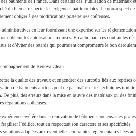
 des bâtiments de France. Dans certains cas, l’utilisation de matériaux e
cité du bien et respecter les exigences patrimoniales. Le non-respect de 
ement obliger à des modifications postérieures coûteuses.
dministratives en leur fournissant une expertise sur les réglementation
 pour obtenir les autorisations requises. En anticipant ces contraintes dès
cessus et d’éviter des retards qui pourraient compromettre le bon déroule
 l’accompagnement de Renova Clean
ttre la qualité des travaux et engendrer des surcoûts liés aux reprises 
vation de bâtiments anciens peut ne pas maîtriser les techniques traditio
on. De plus, des erreurs dans la mise en œuvre des matériaux ou des finit
es réparations coûteuses.
ne expérience avérée dans la rénovation de bâtiments anciens. Ces profes
agiliser l’édifice, tout en respectant son caractère et ses spécificités
s solutions adaptées aux éventuelles contraintes réglementaires liées au