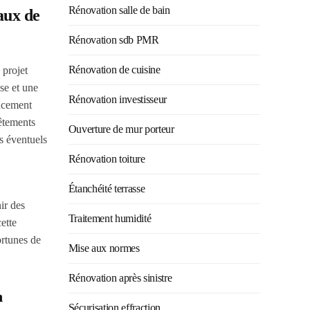
Rénovation salle de bain
aux de
Rénovation sdb PMR
Rénovation de cuisine
 projet
se et une
Rénovation investisseur
ancement
vêtements
Ouverture de mur porteur
es éventuels
Rénovation toiture
Étanchéité terrasse
ir des
Traitement humidité
ette
ortunes de
Mise aux normes
Rénovation après sinistre
n
Sécurisation effraction