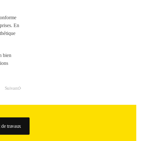
 conforme
rprises. En
sthétique
n bien
tions
Suivant
 de travaux