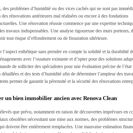
les, des problèmes d’humidité ou des vices cachés qui ne sont pas imméd
 à des rénovations antérieures mal réalisées ou encore à des fondations
ructurelles. Une rénovation réussie commence par une expertise techniq
er les travaux indispensables. Une analyse rigoureuse des murs porteurs, d
nir tout risque d’effondrement ou de fissuration ultérieure.
 l’aspect esthétique sans prendre en compte la solidité et la durabilité 
énagements avec l’ossature existante et d’opter pour des solutions adap
de de solliciter des spécialistes pour une évaluation précise de l’état
s détaillées et des tests d’humidité afin de déterminer l’ampleur des trav
s permet de garantir la pérennité et la sécurité des rénovations entrep
ver un bien immobilier ancien avec Renova Clean
s élevés que prévu, notamment en raison de découvertes imprévues en c
riaux obsolètes nécessitant une mise aux normes, des problèmes structur
es qui doivent être entièrement remplacées. Une mauvaise estimation finan