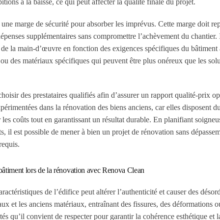
tions à la baisse, ce qui peut affecter la qualité finale du projet.
t une marge de sécurité pour absorber les imprévus. Cette marge doit re
dépenses supplémentaires sans compromettre l’achèvement du chantier. I
t de la main-d’œuvre en fonction des exigences spécifiques du bâtiment 
 ou des matériaux spécifiques qui peuvent être plus onéreux que les sol
hoisir des prestataires qualifiés afin d’assurer un rapport qualité-prix op
rimentées dans la rénovation des biens anciens, car elles disposent du
r les coûts tout en garantissant un résultat durable. En planifiant soigne
s, il est possible de mener à bien un projet de rénovation sans dépasse
requis.
u bâtiment lors de la rénovation avec Renova Clean
actéristiques de l’édifice peut altérer l’authenticité et causer des désor
ux et les anciens matériaux, entraînant des fissures, des déformations o
s qu’il convient de respecter pour garantir la cohérence esthétique et l