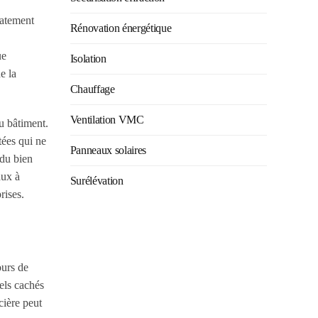
iatement
Rénovation énergétique
ue
Isolation
e la
Chauffage
Ventilation VMC
du bâtiment.
tées qui ne
Panneaux solaires
 du bien
aux à
Surélévation
rises.
ours de
els cachés
cière peut