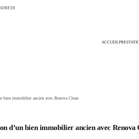
NDREDI
ACCUEIL
PRESTATI
Entreprise de rénovation et travaux particuliers & pros
Renova Clean
d’un bien immobilier ancien avec Renova Clean
Demande devis gratuit Travaux
ation d’un bien immobilier ancien avec Renova