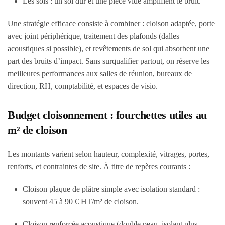
Les sols : un sol dur et une pièce vide amplifient le bruit.
Une stratégie efficace consiste à combiner : cloison adaptée, porte
avec joint périphérique, traitement des plafonds (dalles
acoustiques si possible), et revêtements de sol qui absorbent une
part des bruits d’impact. Sans surqualifier partout, on réserve les
meilleures performances aux salles de réunion, bureaux de
direction, RH, comptabilité, et espaces de visio.
Budget cloisonnement : fourchettes utiles au
m² de cloison
Les montants varient selon hauteur, complexité, vitrages, portes,
renforts, et contraintes de site. À titre de repères courants :
Cloison plaque de plâtre simple avec isolation standard :
souvent 45 à 90 € HT/m² de cloison.
Cloison renforcée acoustique (double peau, isolant plus