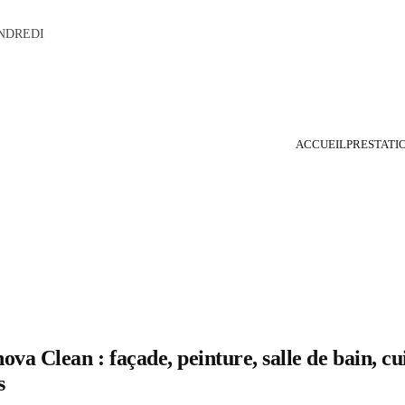
NDREDI
ACCUEIL
PRESTATI
va Clean : façade, peinture, salle de bain, cui
s