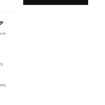
ge
e le
e).
res).