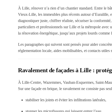
À Lille, rénover n’a rien d’un chantier standard. Entre le b
Vieux-Lille, les immeubles plus récents autour d’Euralille, et
diagnostiquer juste, chiffrer réaliste, sécuriser la conform
particuliers et professionnels sur Lille et la métropole av
la rénovation énergétique, jusqu’aux projets lourds comme l’o
Les paragraphes qui suivent sont pensés pour aider concrètem
réglementation locale, aides mobilisables, et contacts utile
Ravalement de façades à Lille : protég
À Lille-Centre, Wazemmes, Vauban-Esquermes, Saint-Maurice 
Sur une façade en brique, le ravalement ne consiste pas seulem
stabiliser les joints et éviter les infiltrations latérales,
stopper les microfissures qui laissent entrer l’eau,