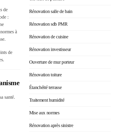
ns de
Rénovation salle de bain
ode :
Rénovation sdb PMR
gne
x normes à
Rénovation de cuisine
sse.
Rénovation investisseur
ints de
es.
Ouverture de mur porteur
Rénovation toiture
banisme
Étanchéité terrasse
a santé.
Traitement humidité
Mise aux normes
Rénovation après sinistre