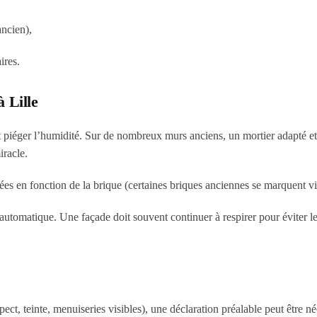
ancien),
ires.
 Lille
ut piéger l’humidité. Sur de nombreux murs anciens, un mortier adapté e
iracle.
lées en fonction de la brique (certaines briques anciennes se marquent vi
 automatique. Une façade doit souvent continuer à respirer pour éviter l
ect, teinte, menuiseries visibles), une
déclaration préalable
peut être né