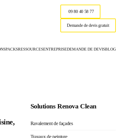
09 80 40 58 77
Demande de devis gratuit
ONS
PACKS
RESSOURCES
ENTREPRISE
DEMANDE DE DEVIS
BLOG
Renova Clea
Solutions Renova Clean
sine,
Ravalement de façades
Travaux de peinture