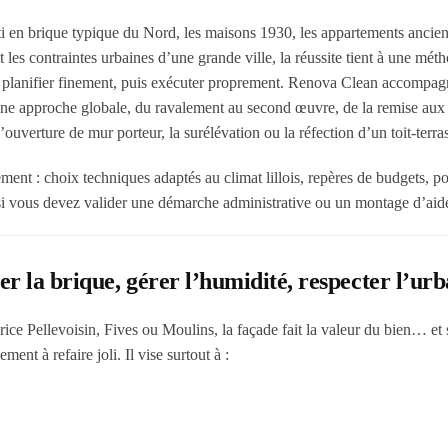
âti en brique typique du Nord, les maisons 1930, les appartements ancie
 les contraintes urbaines d’une grande ville, la réussite tient à une méth
ité, planifier finement, puis exécuter proprement. Renova Clean accompa
ec une approche globale, du ravalement au second œuvre, de la remise au
uverture de mur porteur, la surélévation ou la réfection d’un toit-terra
ent : choix techniques adaptés au climat lillois, repères de budgets, po
s si vous devez valider une démarche administrative ou un montage d’aid
er la brique, gérer l’humidité, respecter l’ur
Pellevoisin, Fives ou Moulins, la façade fait la valeur du bien… et s
ent à refaire joli. Il vise surtout à :