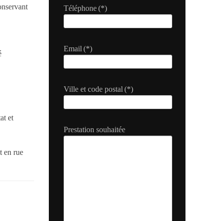
onservant
Téléphone
(*)
Email
(*)
é
Ville et code postal
(*)
at et
Prestation souhaitée
t en rue