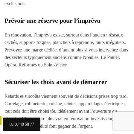
exclusions.
Prévoir une réserve pour l’imprévu
En rénovation, l’imprévu existe, surtout dans l’ancien : réseaux
cachés, supports fragiles, planchers à reprendre, murs irréguliers.
Prévoyez une marge dédiée, d’autant plus si vous intervenez dans
des secteurs typiquement anciens comme Noailles, Le Panier,
Opéra, Réformés ou Saint-Victor.
Sécuriser les choix avant de démarrer
Retards et surcoûts viennent souvent de décisions prises trop tard.
Carrelage, robinetterie, cuisine, teintes, appareillages électriques,
tout cela doit être choisi tôt, idéalement avant l’ouverture du
chantier. C’est encore plus vrai en rénovation investisseur, où la
09 80 40 58 77
vitesse et la répétabilité font gagner de l’argent.