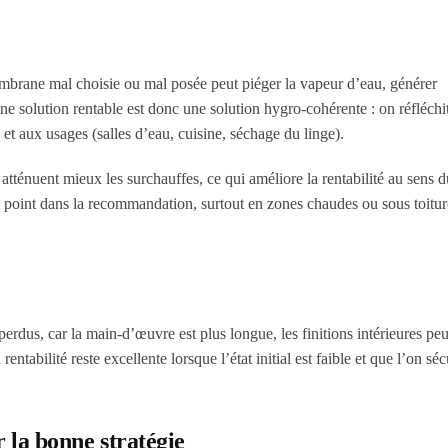
embrane mal choisie ou mal posée peut piéger la vapeur d’eau, générer
e solution rentable est donc une solution hygro-cohérente : on réfléchit
 et aux usages (salles d’eau, cuisine, séchage du linge).
 atténuent mieux les surchauffes, ce qui améliore la rentabilité au sens 
 point dans la recommandation, surtout en zones chaudes ou sous toiture
erdus, car la main-d’œuvre est plus longue, les finitions intérieures peu
entabilité reste excellente lorsque l’état initial est faible et que l’on séc
r la bonne stratégie