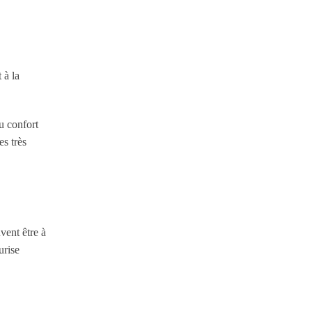
 à la
du confort
s très
vent être à
urise