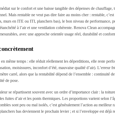
médiat sur le confort et une baisse tangible des dépenses de chauffage, 
l. Mais rentable ne veut pas dire faire au moins cher : rentable, c’est 
s, murs en ITE ou ITI, planchers bas), le bon niveau de performance, p
 l’étanchéité à l’air et une ventilation cohérente. Renova Clean accompag
s mesurables, avec une approche orientée usage réel, durabilité et conform
e concrètement
s en même temps : elle réduit réellement les déperditions, elle reste perf
ation, moisissures, inconfort d’été, mauvaise qualité d’air). L’erreur f
tre carré, alors que la rentabilité dépend de l’ensemble : continuité de 
lité de pose.
eur se répartissent souvent avec un ordre d’importance clair : la toiture
n les fuites d’air et les ponts thermiques. Les proportions varient selon l’
s combles sont peu ou mal isolés, c’est généralement l’action au meilleur r
es planchers bas deviennent le prochain levier ; et si l’enveloppe est déjà 