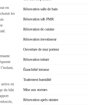
tout en
Rénovation salle de bain
choisir les
Rénovation sdb PMR
uis
ne
Rénovation de cuisine
ité.
Rénovation investisseur
Ouverture de mur porteur
ormante
Rénovation toiture
réquente
l’isolant,
Étanchéité terrasse
Traitement humidité
 arrive en
Mise aux normes
âge du bâti
apport
Rénovation après sinistre
renforcée,