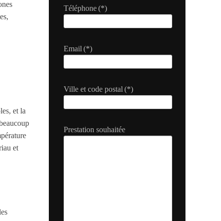
ones
Téléphone
(*)
es,
Email
(*)
Ville et code postal
(*)
es, et la
s beaucoup
Prestation souhaitée
mpérature
iau et
les