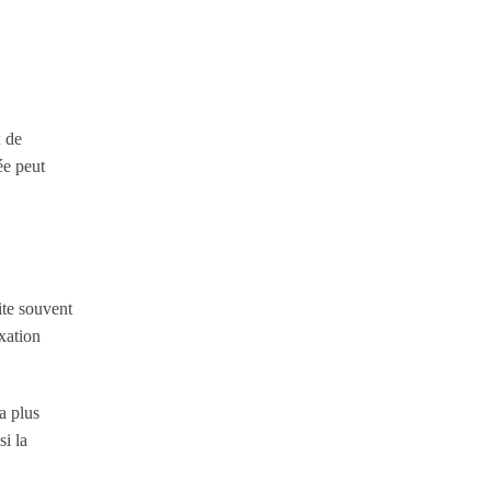
x de
ée peut
site souvent
xation
la plus
si la