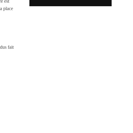
e est
la place
dus fait