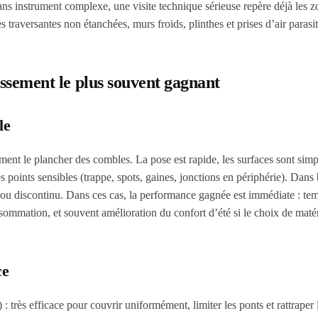
ns instrument complexe, une visite technique sérieuse repère déjà les z
s traversantes non étanchées, murs froids, plinthes et prises d’air parasit
tissement le plus souvent gagnant
le
nt le plancher des combles. La pose est rapide, les surfaces sont simpl
les points sensibles (trappe, spots, gaines, jonctions en périphérie). Dan
de, ou discontinu. Dans ces cas, la performance gagnée est immédiate : te
nsommation, et souvent amélioration du confort d’été si le choix de matér
ce
: très efficace pour couvrir uniformément, limiter les ponts et rattraper 