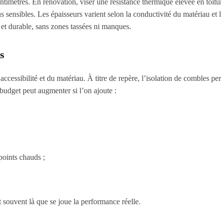
timètres. En rénovation, viser une résistance thermique élevée en toitur
us sensibles. Les épaisseurs varient selon la conductivité du matériau et 
e et durable, sans zones tassées ni manques.
s
ccessibilité et du matériau. À titre de repère, l’isolation de combles per
 budget peut augmenter si l’on ajoute :
points chauds ;
 souvent là que se joue la performance réelle.