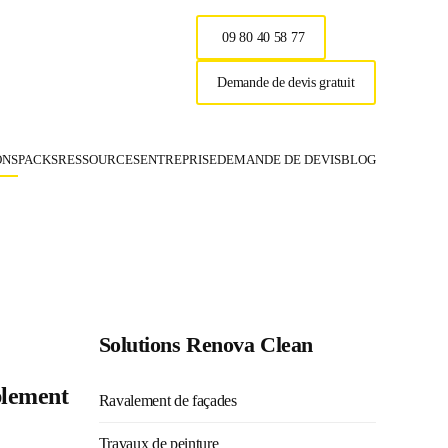
09 80 40 58 77
Demande de devis gratuit
ONS
PACKS
RESSOURCES
ENTREPRISE
DEMANDE DE DEVIS
BLOG
Renova Clea
Solutions Renova Clean
blement
Ravalement de façades
Travaux de peinture