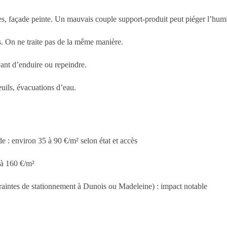
ues, façade peinte. Un mauvais couple support-produit peut piéger l’humi
es. On ne traite pas de la même manière.
avant d’enduire ou repeindre.
euils, évacuations d’eau.
de :
environ 35 à 90 €/m²
selon état et accès
 à 160 €/m²
raintes de stationnement à Dunois ou Madeleine) : impact notable