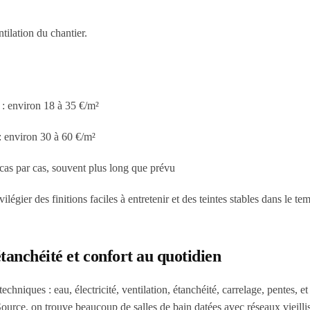
tilation du chantier.
 :
environ 18 à 35 €/m²
:
environ 30 à 60 €/m²
cas par cas
, souvent plus long que prévu
vilégier des finitions
faciles à entretenir
et des teintes
stables dans le te
étanchéité et confort au quotidien
chniques : eau, électricité, ventilation, étanchéité, carrelage, pentes, et
urce, on trouve beaucoup de salles de bain datées avec réseaux vieillis