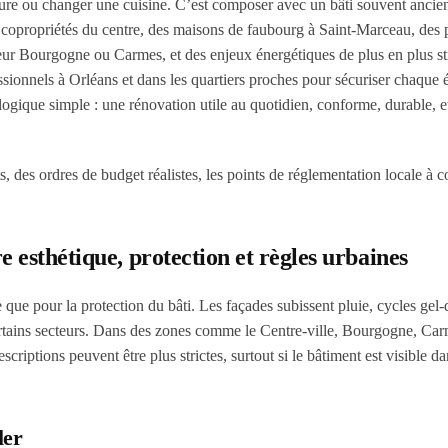
ture ou changer une cuisine. C’est composer avec un bâti souvent ancie
 copropriétés du centre, des maisons de faubourg à Saint-Marceau, des 
eur Bourgogne ou Carmes, et des enjeux énergétiques de plus en plus st
ssionnels à Orléans et dans les quartiers proches pour sécuriser chaque 
logique simple : une rénovation utile au quotidien, conforme, durable, et
s, des ordres de budget réalistes, les points de réglementation locale à c
 esthétique, protection et règles urbaines
 que pour la protection du bâti. Les façades subissent pluie, cycles gel-
certains secteurs. Dans des zones comme le Centre-ville, Bourgogne, Ca
scriptions peuvent être plus strictes, surtout si le bâtiment est visible d
ler