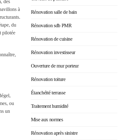
n, des
pavillons à
Rénovation salle de bain
ructurants.
étape, du
Rénovation sdb PMR
 pilotée
Rénovation de cuisine
Rénovation investisseur
onnaître,
Ouverture de mur porteur
Rénovation toiture
Étanchéité terrasse
dégel,
rmes, ou
Traitement humidité
ans un
Mise aux normes
Rénovation après sinistre