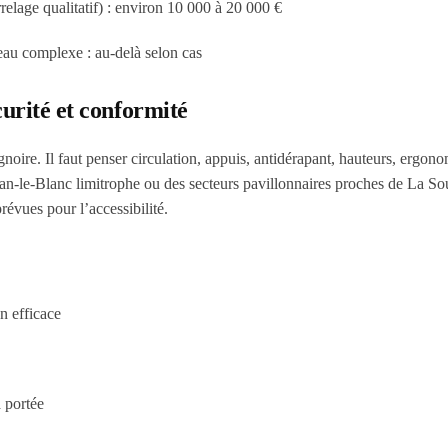
elage qualitatif) :
environ 10 000 à 20 000 €
éseau complexe :
au-delà
selon cas
urité et conformité
noire. Il faut penser
circulation
,
appuis
,
antidérapant
,
hauteurs
,
ergono
an-le-Blanc limitrophe ou des secteurs pavillonnaires proches de La So
prévues pour l’accessibilité.
n efficace
 portée