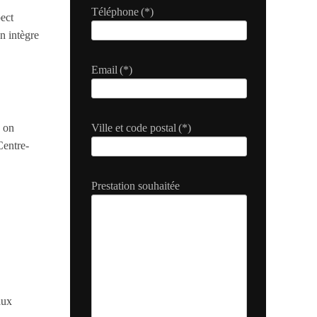
Téléphone
(*)
pect
n intègre
Email
(*)
, on
Ville et code postal
(*)
Centre-
Prestation souhaitée
aux