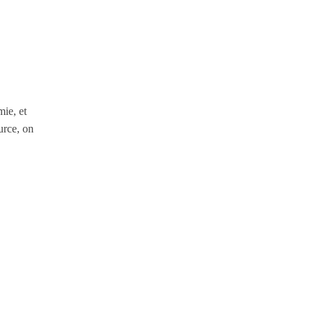
mie
, et
urce, on